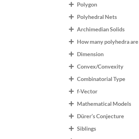
Polygon
Polyhedral Nets
Archimedian Solids
How many polyhedra are
Dimension
Convex/Convexity
Combinatorial Type
f-Vector
Mathematical Models
Dürer’s Conjecture
Siblings