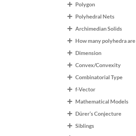
Polygon
Polyhedral Nets
Archimedian Solids
How many polyhedra are
Dimension
Convex/Convexity
Combinatorial Type
f-Vector
Mathematical Models
Dürer’s Conjecture
Siblings