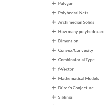
Polygon
Polyhedral Nets
Archimedian Solids
How many polyhedra are
Dimension
Convex/Convexity
Combinatorial Type
f-Vector
Mathematical Models
Dürer’s Conjecture
Siblings