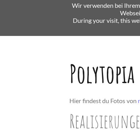
Wir verwenden bei Ihrem
Websei
During your visit, this w
Polytopia
Hier findest du Fotos von
Realisierung