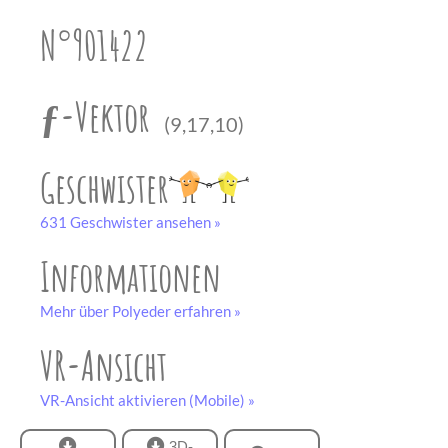
unserem
Partner
N°901422
drucken.
Bastelbogen
schwarz-weiß
ƒ-Vektor
(9,17,10)
Geschwister
631 Geschwister ansehen »
Informationen
Mehr über Polyeder erfahren »
VR-Ansicht
VR-Ansicht aktivieren (Mobile) »
3D-