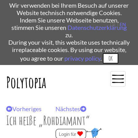
Wir verwenden bei Ihrem Besuch auf unserer
Website technisch notwendige Cookies.
Indem Sie unsere Webseite benutzen,
DE |
EN
stimmen Sie unseren
Datenschutzerklärung
zu.
During your visit, this website uses technically
irreplaceable cookies. By using our website,
you agree to our
privacy policy
.
OK
Polytopia
Vorheriges
Nächstes
Ich heiße „Rohdiamant“
Login für