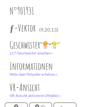
unserem
Partner
N°901931
drucken.
Bastelbogen
schwarz-weiß
ƒ-Vektor
(9,20,13)
Geschwister
217 Geschwister ansehen »
Informationen
Mehr über Polyeder erfahren »
VR-Ansicht
VR-Ansicht aktivieren (Mobile) »
3D-