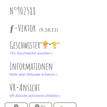
unserem
Partner
N°902588
drucken.
Bastelbogen
schwarz-weiß
ƒ-Vektor
(9,18,11)
Geschwister
761 Geschwister ansehen »
Informationen
Mehr über Polyeder erfahren »
VR-Ansicht
VR-Ansicht aktivieren (Mobile) »
3D-