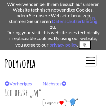
Wir verwenden bei Ihrem Besuch auf unserer
Website technisch notwendige Cookies.
Indem Sie unsere Webseite benutzen,
DE |
EN
stimmen Sie unseren
Datenschutzerklärung
zu.
During your visit, this website uses technically
irreplaceable cookies. By using our website,
you agree to our
privacy policy
.
OK
Polytopia
Vorheriges
Nächstes
Ich heiße „m“
Login für