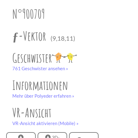
unserem
Partner
N°900709
drucken.
Bastelbogen
schwarz-weiß
ƒ-Vektor
(9,18,11)
Geschwister
761 Geschwister ansehen »
Informationen
Mehr über Polyeder erfahren »
VR-Ansicht
VR-Ansicht aktivieren (Mobile) »
3D-