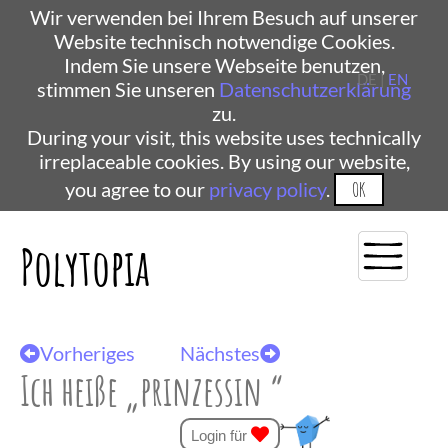
Wir verwenden bei Ihrem Besuch auf unserer
Website technisch notwendige Cookies.
Indem Sie unsere Webseite benutzen,
DE |
EN
stimmen Sie unseren
Datenschutzerklärung
zu.
During your visit, this website uses technically
irreplaceable cookies. By using our website,
you agree to our
privacy policy
.
OK
Polytopia
Vorheriges
Nächstes
Ich heiße „prinzessin “
Login für