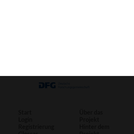
Bild
Bastelbogen
Druck
Start
Über das
Login
Projekt
Registrierung
Hinter dem
Glossar
Projekt