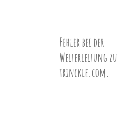
unserem
Partner
N°901182
drucken.
Bastelbogen
schwarz-weiß
ƒ-Vektor
(9,18,11)
Fehler bei der
Geschwister
Weiterleitung zu
761 Geschwister ansehen »
trinckle.com.
Informationen
Mehr über Polyeder erfahren »
VR-Ansicht
VR-Ansicht aktivieren (Mobile) »
3D-