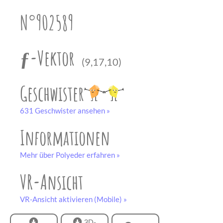
unserem
Partner
N°902589
drucken.
Bastelbogen
schwarz-weiß
ƒ-Vektor
(9,17,10)
Geschwister
631 Geschwister ansehen »
Informationen
Mehr über Polyeder erfahren »
VR-Ansicht
VR-Ansicht aktivieren (Mobile) »
3D-