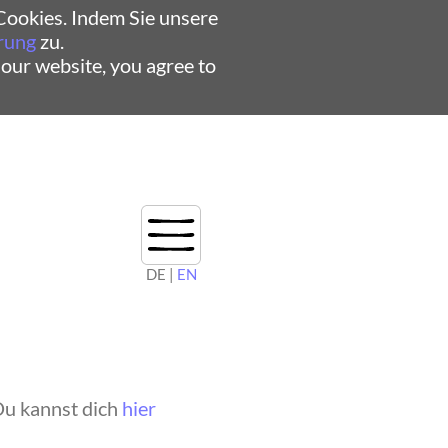
ookies. Indem Sie unsere
rung
zu.
 our website, you agree to
DE |
EN
Du kannst dich
hier