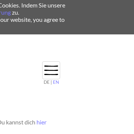
ookies. Indem Sie unsere
rung
zu.
 our website, you agree to
DE |
EN
Du kannst dich
hier