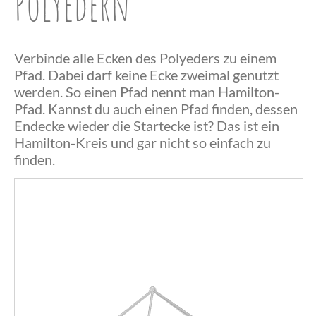
Polyedern
Verbinde alle Ecken des Polyeders zu einem
Pfad. Dabei darf keine Ecke zweimal genutzt
werden. So einen Pfad nennt man Hamilton-
Pfad. Kannst du auch einen Pfad finden, dessen
Endecke wieder die Startecke ist? Das ist ein
Herzlichen
Hamilton-Kreis und gar nicht so einfach zu
finden.
Glückwunsch,
du hast einen
Herzlichen
Hamilton-
Das war
Glückwunsch,
Pfad
wohl