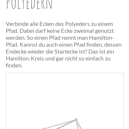
Polyedern
Verbinde alle Ecken des Polyeders zu einem
Pfad. Dabei darf keine Ecke zweimal genutzt
werden. So einen Pfad nennt man Hamilton-
Pfad. Kannst du auch einen Pfad finden, dessen
Endecke wieder die Startecke ist? Das ist ein
Herzlichen
Hamilton-Kreis und gar nicht so einfach zu
finden.
Glückwunsch,
du hast einen
Herzlichen
Hamilton-
Das war
Glückwunsch,
Pfad
wohl