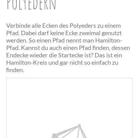
Polyedern
Verbinde alle Ecken des Polyeders zu einem
Pfad. Dabei darf keine Ecke zweimal genutzt
werden. So einen Pfad nennt man Hamilton-
Pfad. Kannst du auch einen Pfad finden, dessen
Endecke wieder die Startecke ist? Das ist ein
Herzlichen
Hamilton-Kreis und gar nicht so einfach zu
finden.
Glückwunsch,
du hast einen
Herzlichen
Hamilton-
Das war
Glückwunsch,
Pfad
wohl