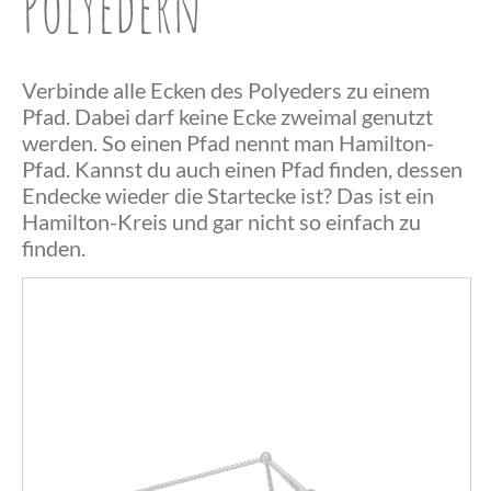
Polyedern
Verbinde alle Ecken des Polyeders zu einem
Pfad. Dabei darf keine Ecke zweimal genutzt
werden. So einen Pfad nennt man Hamilton-
Pfad. Kannst du auch einen Pfad finden, dessen
Endecke wieder die Startecke ist? Das ist ein
Herzlichen
Hamilton-Kreis und gar nicht so einfach zu
finden.
Glückwunsch,
du hast einen
Herzlichen
Hamilton-
Das war
Glückwunsch,
Pfad
wohl