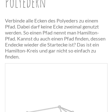
Polyedern
Verbinde alle Ecken des Polyeders zu einem
Pfad. Dabei darf keine Ecke zweimal genutzt
werden. So einen Pfad nennt man Hamilton-
Pfad. Kannst du auch einen Pfad finden, dessen
Endecke wieder die Startecke ist? Das ist ein
Herzlichen
Hamilton-Kreis und gar nicht so einfach zu
finden.
Glückwunsch,
du hast einen
Herzlichen
Hamilton-
Das war
Glückwunsch,
Pfad
wohl