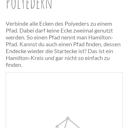
Polyedern
Verbinde alle Ecken des Polyeders zu einem
Pfad. Dabei darf keine Ecke zweimal genutzt
werden. So einen Pfad nennt man Hamilton-
Pfad. Kannst du auch einen Pfad finden, dessen
Endecke wieder die Startecke ist? Das ist ein
Herzlichen
Hamilton-Kreis und gar nicht so einfach zu
finden.
Glückwunsch,
du hast einen
Herzlichen
Hamilton-
Das war
Glückwunsch,
Pfad
wohl