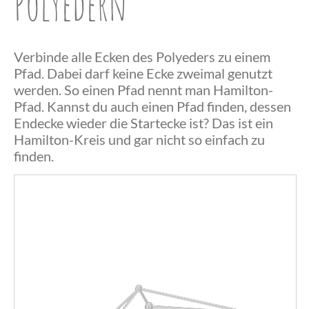
Polyedern
Verbinde alle Ecken des Polyeders zu einem
Pfad. Dabei darf keine Ecke zweimal genutzt
werden. So einen Pfad nennt man Hamilton-
Pfad. Kannst du auch einen Pfad finden, dessen
Endecke wieder die Startecke ist? Das ist ein
Herzlichen
Hamilton-Kreis und gar nicht so einfach zu
finden.
Glückwunsch,
du hast einen
Herzlichen
Hamilton-
Das war
Glückwunsch,
Pfad
wohl