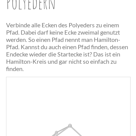
Polyedern
Verbinde alle Ecken des Polyeders zu einem
Pfad. Dabei darf keine Ecke zweimal genutzt
werden. So einen Pfad nennt man Hamilton-
Pfad. Kannst du auch einen Pfad finden, dessen
Endecke wieder die Startecke ist? Das ist ein
Herzlichen
Hamilton-Kreis und gar nicht so einfach zu
finden.
Glückwunsch,
du hast einen
Herzlichen
Hamilton-
Das war
Glückwunsch,
Pfad
wohl