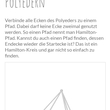
Polyedern
Verbinde alle Ecken des Polyeders zu einem
Pfad. Dabei darf keine Ecke zweimal genutzt
werden. So einen Pfad nennt man Hamilton-
Pfad. Kannst du auch einen Pfad finden, dessen
Endecke wieder die Startecke ist? Das ist ein
Herzlichen
Hamilton-Kreis und gar nicht so einfach zu
finden.
Glückwunsch,
du hast einen
Herzlichen
Hamilton-
Das war
Glückwunsch,
Pfad
wohl