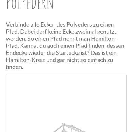
Polyedern
Verbinde alle Ecken des Polyeders zu einem
Pfad. Dabei darf keine Ecke zweimal genutzt
werden. So einen Pfad nennt man Hamilton-
Pfad. Kannst du auch einen Pfad finden, dessen
Endecke wieder die Startecke ist? Das ist ein
Herzlichen
Hamilton-Kreis und gar nicht so einfach zu
finden.
Glückwunsch,
du hast einen
Herzlichen
Hamilton-
Das war
Glückwunsch,
Pfad
wohl