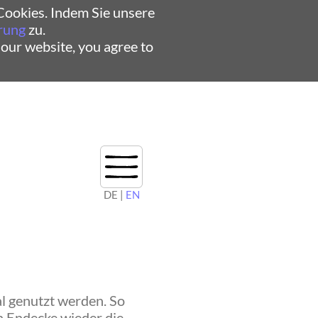
ookies. Indem Sie unsere
rung
zu.
 our website, you agree to
DE |
EN
al genutzt werden. So
n Endecke wieder die