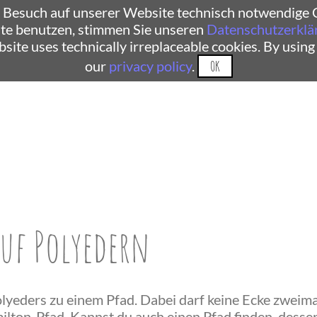
 Besuch auf unserer Website technisch notwendige C
te benutzen, stimmen Sie unseren
Datenschutzerklä
ebsite uses technically irreplaceable cookies. By using
our
privacy policy
.
OK
uf Polyedern
olyeders zu einem Pfad. Dabei darf keine Ecke zweim
lton-Pfad. Kannst du auch einen Pfad finden, desse