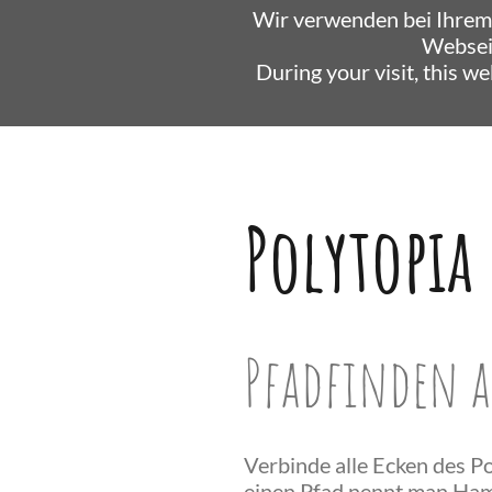
Wir verwenden bei Ihrem
Websei
During your visit, this w
Polytopia
Pfadfinden a
Verbinde alle Ecken des P
einen Pfad nennt man Hami