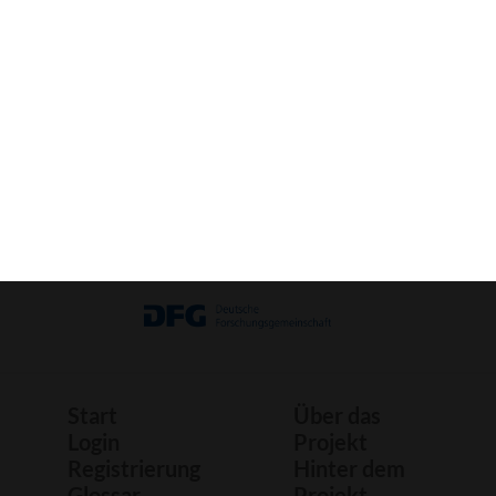
Bild
Bastelbogen
Druck
Start
Über das
Login
Projekt
Registrierung
Hinter dem
Glossar
Projekt