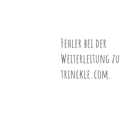
unserem
Partner
N°902595
drucken.
Bastelbogen
schwarz-weiß
ƒ-Vektor
(9,17,10)
Fehler bei der
Geschwister
Weiterleitung zu
631 Geschwister ansehen »
trinckle.com.
Informationen
Mehr über Polyeder erfahren »
VR-Ansicht
VR-Ansicht aktivieren (Mobile) »
3D-