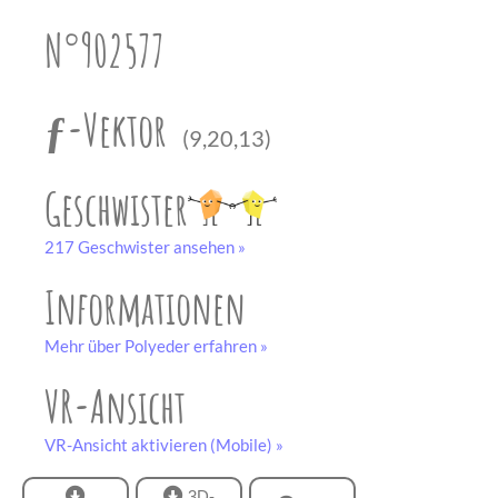
unserem
Partner
N°902577
drucken.
Bastelbogen
schwarz-weiß
ƒ-Vektor
(9,20,13)
Geschwister
217 Geschwister ansehen »
Informationen
Mehr über Polyeder erfahren »
VR-Ansicht
VR-Ansicht aktivieren (Mobile) »
3D-