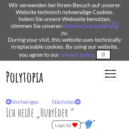
Wir verwenden bei Ihrem Besuch auf unserer
Website technisch notwendige Cookies.
Indem Sie unsere Webseite benutzen,
DE |
EN
stimmen Sie unseren
Datenschutzerklärung
zu.
During your visit, this website uses technically
irreplaceable cookies. By using our website,
you agree to our
privacy policy
.
OK
Polytopia
Vorheriges
Nächstes
Ich heiße „HubyEder “
Login für