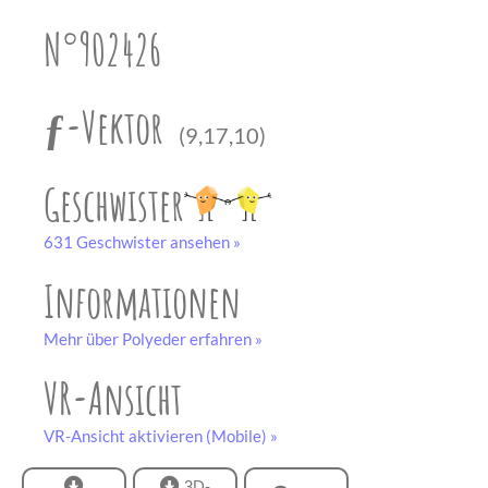
unserem
Partner
N°902426
drucken.
Bastelbogen
schwarz-weiß
ƒ-Vektor
(9,17,10)
Geschwister
631 Geschwister ansehen »
Informationen
Mehr über Polyeder erfahren »
VR-Ansicht
VR-Ansicht aktivieren (Mobile) »
3D-