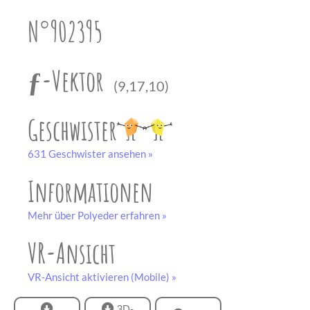
unserem
Partner
N°902395
drucken.
Bastelbogen
schwarz-weiß
ƒ-Vektor
(9,17,10)
Geschwister
631 Geschwister ansehen »
Informationen
Mehr über Polyeder erfahren »
VR-Ansicht
VR-Ansicht aktivieren (Mobile) »
3D-