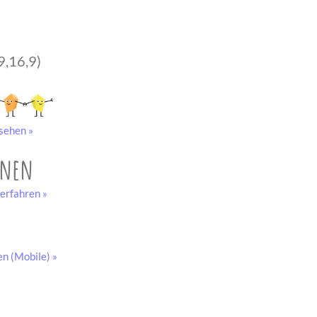
9,16,9)
sehen »
onen
erfahren »
en (Mobile) »