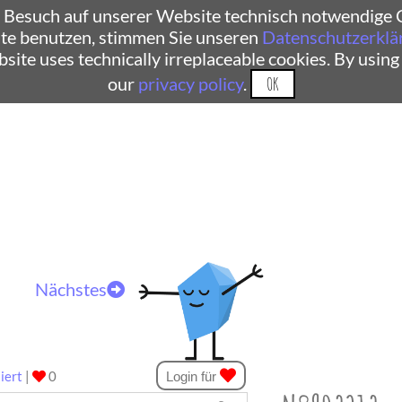
 Besuch auf unserer Website technisch notwendige C
te benutzen, stimmen Sie unseren
Datenschutzerklä
ebsite uses technically irreplaceable cookies. By using
our
privacy policy
.
OK
Nächstes
iert
|
0
Login für