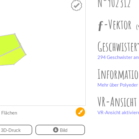
N°902312
ƒ-Vektor
(
Geschwister
294 Geschwister an
Informati
Mehr über Polyeder 
VR-Ansicht
VR-Ansicht aktivier
Flächen
3D-Druck
Bild