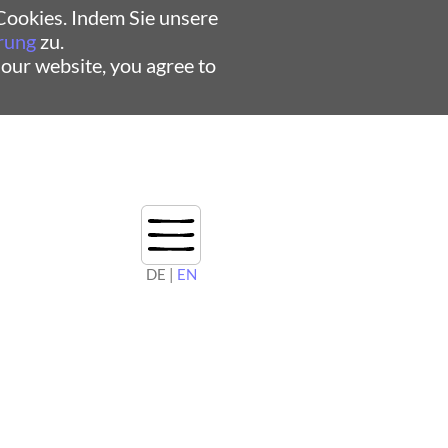
ookies. Indem Sie unsere
rung
zu.
 our website, you agree to
DE |
EN