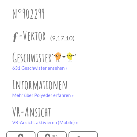
unserem
Partner
N°902299
drucken.
Bastelbogen
schwarz-weiß
ƒ-Vektor
(9,17,10)
Geschwister
631 Geschwister ansehen »
Informationen
Mehr über Polyeder erfahren »
VR-Ansicht
VR-Ansicht aktivieren (Mobile) »
3D-