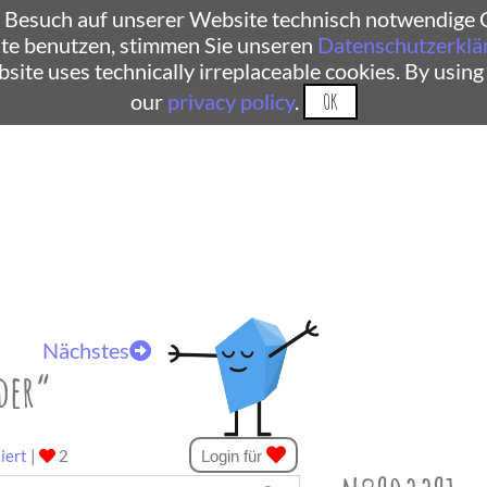
 Besuch auf unserer Website technisch notwendige C
te benutzen, stimmen Sie unseren
Datenschutzerklä
ebsite uses technically irreplaceable cookies. By using
our
privacy policy
.
OK
Nächstes
der“
iert
|
2
Login für