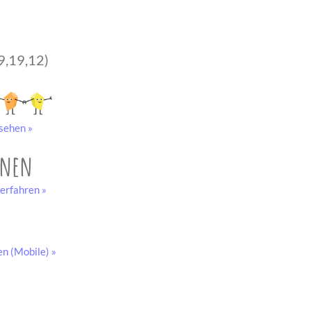
9,19,12)
sehen »
onen
erfahren »
en (Mobile) »