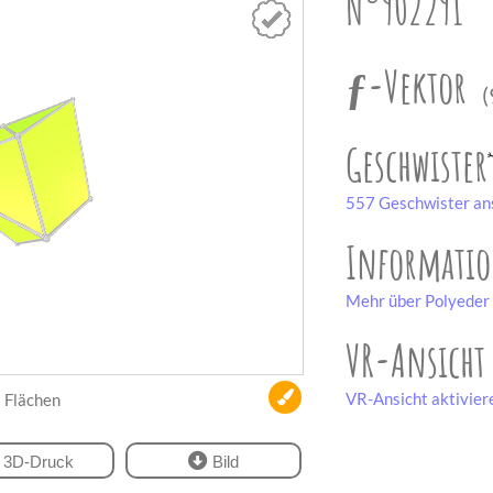
N°902291
ƒ-Vektor
(
Geschwister
557 Geschwister an
Informati
Mehr über Polyeder 
VR-Ansicht
VR-Ansicht aktivier
Flächen
3D-Druck
Bild