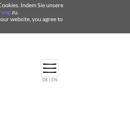
ookies. Indem Sie unsere
rung
zu.
 our website, you agree to
DE |
EN