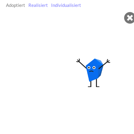
Adoptiert
|
Realisiert
|
Individualisiert
|
4
Dateien
für
Bastelbogen
den
farbig
3D
Druck:
SCAD
Datei
STL
Datei
Direkt
Punkte
Kanten
Flächen
bei