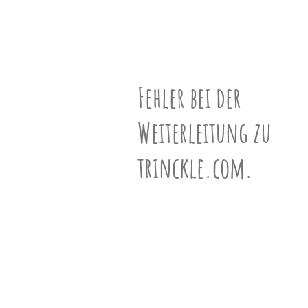
unserem
Partner
N°902132
drucken.
Bastelbogen
schwarz-weiß
ƒ-Vektor
(9,19,12)
Fehler bei der
Geschwister
Weiterleitung zu
557 Geschwister ansehen »
trinckle.com.
Informationen
Mehr über Polyeder erfahren »
VR-Ansicht
VR-Ansicht aktivieren (Mobile) »
3D-