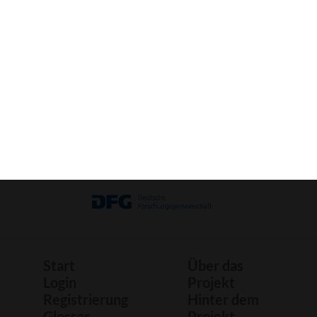
Bild
Bastelbogen
Druck
Start
Über das
Login
Projekt
Registrierung
Hinter dem
Glossar
Projekt