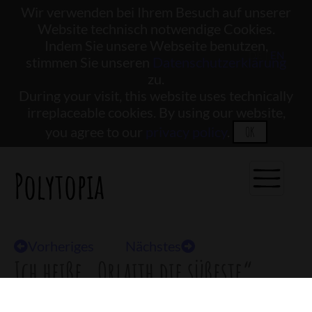
Wir verwenden bei Ihrem Besuch auf unserer
Website technisch notwendige Cookies.
Indem Sie unsere Webseite benutzen,
DE |
EN
stimmen Sie unseren
Datenschutzerklärung
zu.
During your visit, this website uses technically
irreplaceable cookies. By using our website,
you agree to our
privacy policy
.
OK
Polytopia
Vorheriges
Nächstes
Ich heiße „Orlaith die süßeste“
Login für