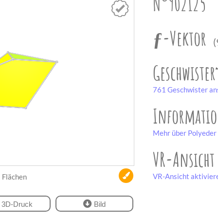
N°902125
ƒ-Vektor
(
Geschwister
761 Geschwister an
Informati
Mehr über Polyeder 
VR-Ansicht
VR-Ansicht aktivier
Flächen
3D-Druck
Bild