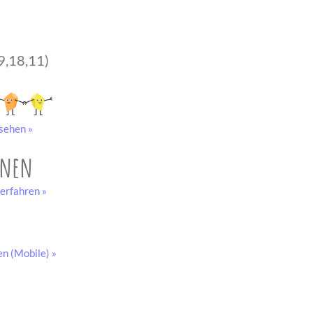
9,18,11)
sehen »
onen
erfahren »
en (Mobile) »