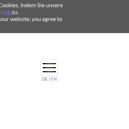
ookies. Indem Sie unsere
rung
zu.
 our website, you agree to
DE |
EN