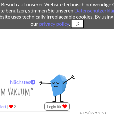
 Besuch auf unserer Website technisch notwendige C
te benutzen, stimmen Sie unseren
Datenschutzerklä
ebsite uses technically irreplaceable cookies. By using
our
privacy policy
.
OK
Nächstes
i im Vakuum“
iert
|
2
Login für