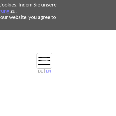
ookies. Indem Sie unsere
rung
zu.
 our website, you agree to
DE |
EN