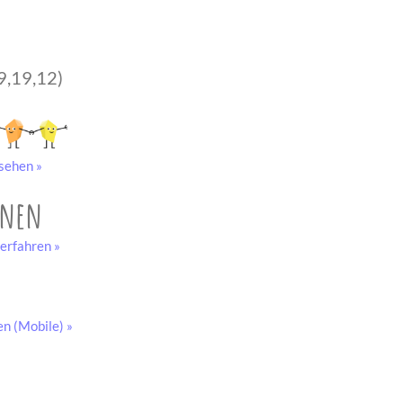
9,19,12)
sehen »
onen
erfahren »
en (Mobile) »