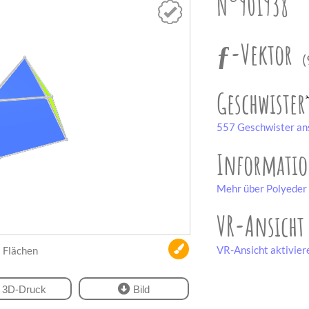
N°901938
ƒ-Vektor
(
Geschwister
557 Geschwister an
Informati
Mehr über Polyeder 
VR-Ansicht
VR-Ansicht aktivier
Flächen
3D-Druck
Bild