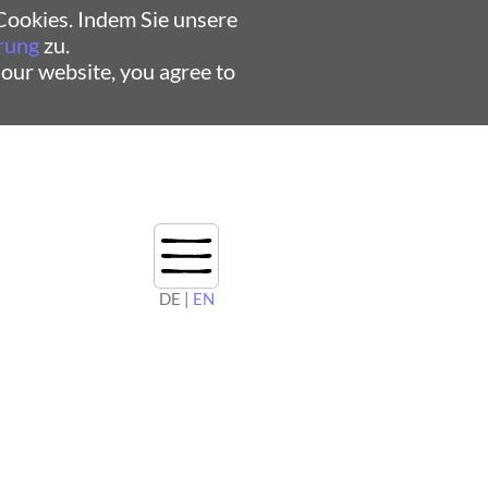
ookies. Indem Sie unsere
rung
zu.
 our website, you agree to
DE |
EN