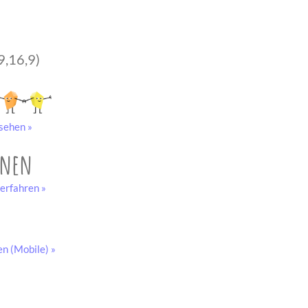
9,16,9)
sehen »
onen
erfahren »
en (Mobile) »