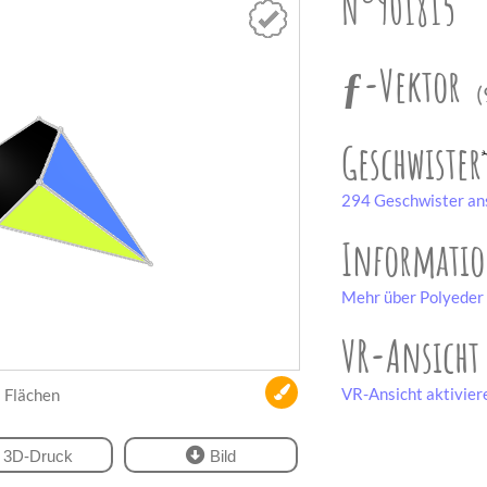
N°901815
ƒ-Vektor
(
Geschwister
294 Geschwister an
Informati
Mehr über Polyeder 
VR-Ansicht
VR-Ansicht aktivier
Flächen
3D-Druck
Bild