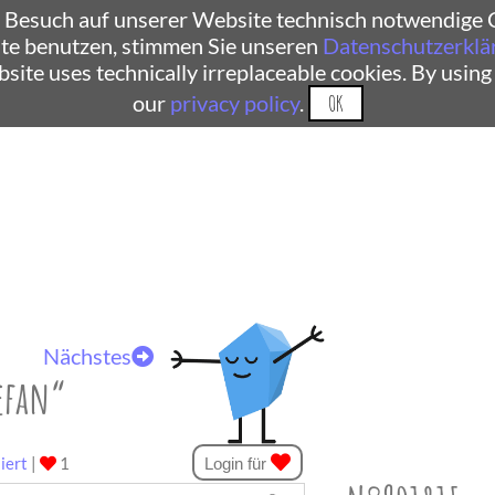
 Besuch auf unserer Website technisch notwendige C
te benutzen, stimmen Sie unseren
Datenschutzerklä
ebsite uses technically irreplaceable cookies. By using
our
privacy policy
.
OK
Nächstes
tefan“
iert
|
1
Login für