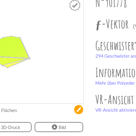
N°901778
ƒ-Vektor
(
Geschwister
294 Geschwister an
Informati
Mehr über Polyeder 
VR-Ansicht
VR-Ansicht aktivier
Flächen
3D-Druck
Bild