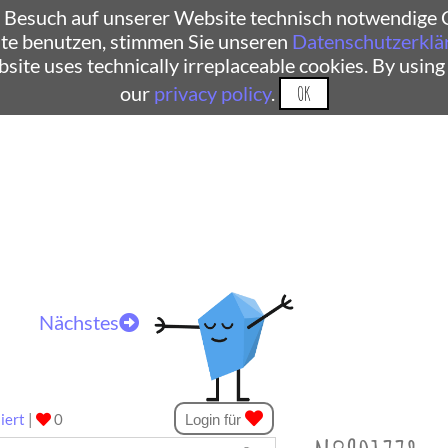
 Besuch auf unserer Website technisch notwendige C
te benutzen, stimmen Sie unseren
Datenschutzerklä
ebsite uses technically irreplaceable cookies. By using
our
privacy policy
.
OK
Nächstes
iert
|
0
Login für