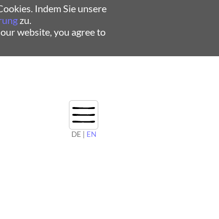
ookies. Indem Sie unsere
rung
zu.
 our website, you agree to
DE |
EN