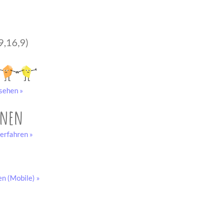
9,16,9)
sehen »
onen
erfahren »
en (Mobile) »