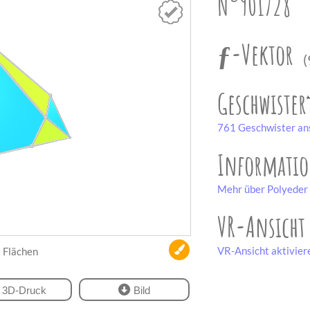
N°901728
ƒ-Vektor
(
Geschwister
761 Geschwister an
Informati
Mehr über Polyeder 
VR-Ansicht
VR-Ansicht aktivier
Flächen
3D-Druck
Bild