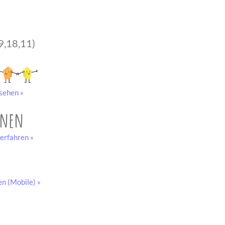
9,18,11)
sehen »
onen
erfahren »
en (Mobile) »