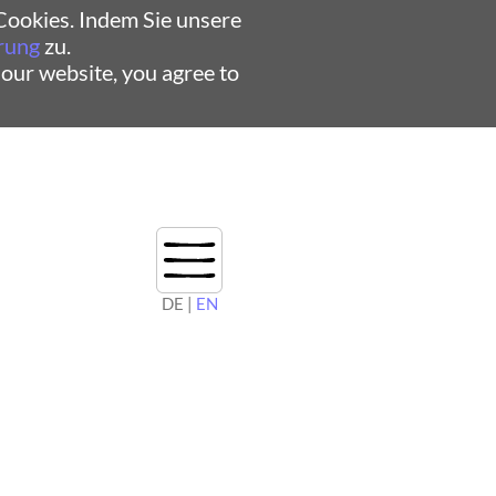
ookies. Indem Sie unsere
rung
zu.
 our website, you agree to
DE |
EN