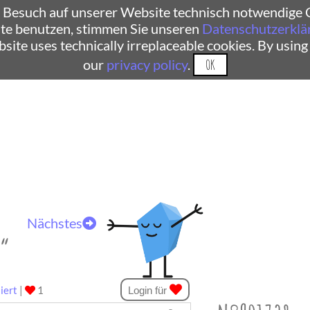
 Besuch auf unserer Website technisch notwendige C
te benutzen, stimmen Sie unseren
Datenschutzerklä
ebsite uses technically irreplaceable cookies. By using
our
privacy policy
.
OK
Nächstes
r“
iert
|
1
Login für