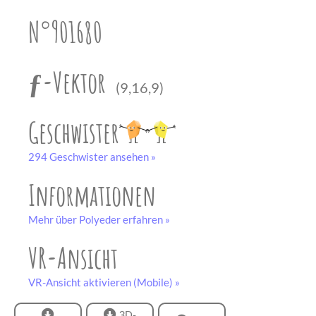
unserem
Partner
N°901680
drucken.
Bastelbogen
schwarz-weiß
ƒ-Vektor
(9,16,9)
Geschwister
294 Geschwister ansehen »
Informationen
Mehr über Polyeder erfahren »
VR-Ansicht
VR-Ansicht aktivieren (Mobile) »
3D-