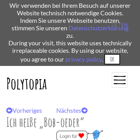
Wir verwenden bei Ihrem Besuch auf unserer
Website technisch notwendige Cookies.
Indem Sie unsere Webseite benutzen,
DE |
EN
stimmen Sie unseren
Datenschutzerklärung
zu.
During your visit, this website uses technically
irreplaceable cookies. By using our website,
you agree to our
privacy policy
.
OK
Polytopia
Vorheriges
Nächstes
Ich heiße „Bob-oeder“
Login für