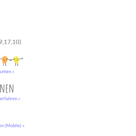
9,17,10)
sehen »
onen
erfahren »
en (Mobile) »