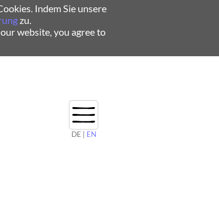
ookies. Indem Sie unsere
rung
zu.
 our website, you agree to
DE |
EN