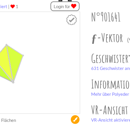
iert
|
1
Login für
N°901641
ƒ-Vektor
(
Geschwister
631 Geschwister an
Informati
Mehr über Polyeder 
VR-Ansicht
VR-Ansicht aktivier
Flächen