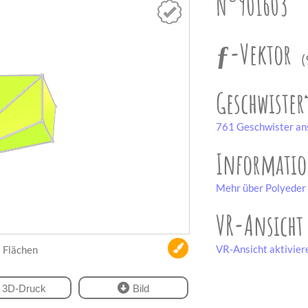
N°901603
ƒ-Vektor
(
Geschwister
761 Geschwister an
Informati
Mehr über Polyeder 
VR-Ansicht
VR-Ansicht aktivier
Flächen
3D-Druck
Bild