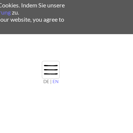
ookies. Indem Sie unsere
rung
zu.
 our website, you agree to
DE |
EN