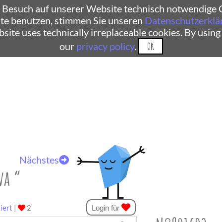
 Besuch auf unserer Website technisch notwendige C
te benutzen, stimmen Sie unseren
Datenschutzerklä
ebsite uses technically irreplaceable cookies. By using
our
privacy policy
.
OK
Nächstes
va “
iert
|
2
Login für