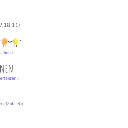
9,18,11)
sehen »
onen
erfahren »
en (Mobile) »