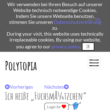
Wir verwenden bei Ihrem Besuch auf unserer
Website technisch notwendige Cookies.
Indem Sie unsere Webseite benutzen,
DE |
EN
stimmen Sie unseren
Datenschutzerklärung
zu.
During your visit, this website uses technically
irreplaceable cookies. By using our website,
you agree to our
privacy policy
.
OK
Polytopia
Vorheriges
Nächstes
Ich heiße „FuchsmÃ¼tzchen“
Login für