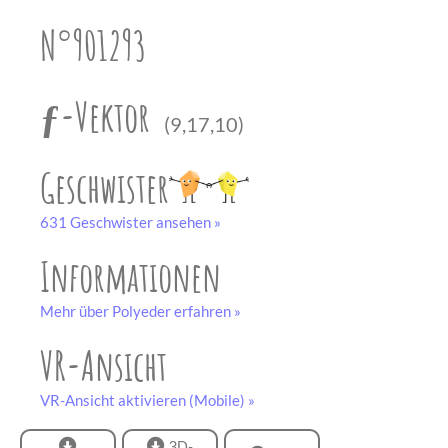
unserem
Partner
N°901293
drucken.
Bastelbogen
schwarz-weiß
ƒ-Vektor
(9,17,10)
Geschwister
631 Geschwister ansehen »
Informationen
Mehr über Polyeder erfahren »
VR-Ansicht
VR-Ansicht aktivieren (Mobile) »
3D-