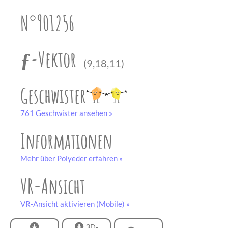
unserem
Partner
N°901256
drucken.
Bastelbogen
schwarz-weiß
ƒ-Vektor
(9,18,11)
Geschwister
761 Geschwister ansehen »
Informationen
Mehr über Polyeder erfahren »
VR-Ansicht
VR-Ansicht aktivieren (Mobile) »
3D-