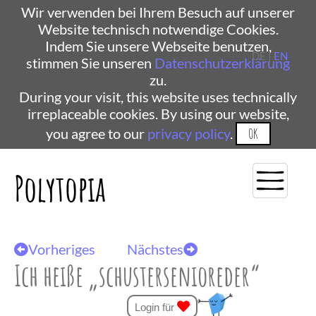
Wir verwenden bei Ihrem Besuch auf unserer
Website technisch notwendige Cookies.
Indem Sie unsere Webseite benutzen,
DE |
EN
stimmen Sie unseren
Datenschutzerklärung
zu.
During your visit, this website uses technically
irreplaceable cookies. By using our website,
you agree to our
privacy policy
.
OK
Polytopia
Vorheriges
Nächstes
Ich heiße „schustersenioreder“
Login für