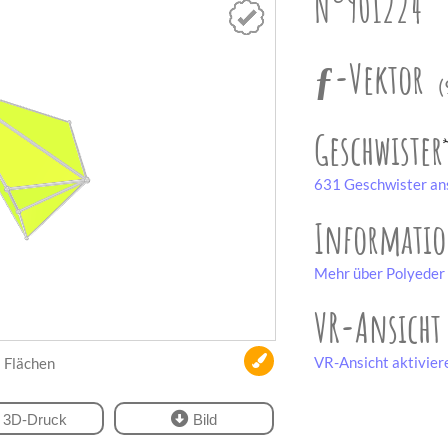
N°901224
ƒ-Vektor
(
Geschwister
631 Geschwister an
Informati
Mehr über Polyeder 
VR-Ansicht
VR-Ansicht aktivier
Flächen
3D-Druck
Bild