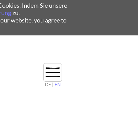
ookies. Indem Sie unsere
rung
zu.
 our website, you agree to
DE |
EN