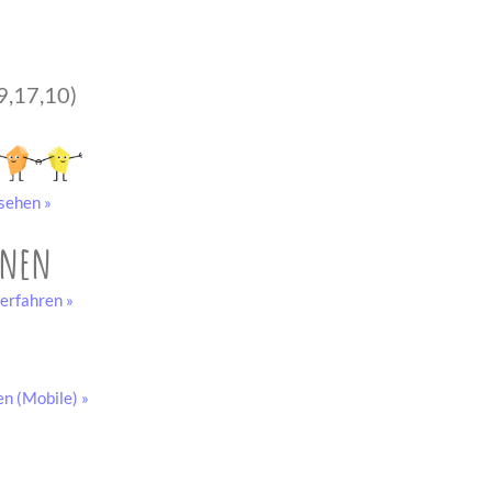
9,17,10)
sehen »
onen
erfahren »
en (Mobile) »