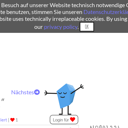
 Besuch auf unserer Website technisch notwendige C
te benutzen, stimmen Sie unseren
Datenschutzerklä
ebsite uses technically irreplaceable cookies. By using
our
privacy policy
.
OK
Nächstes
r“
iert
|
1
Login für