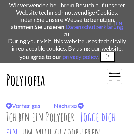
Wir verwenden bei Ihrem Besuch auf unserer
Website technisch notwendige Cookies.
Indem Sie unsere Webseite benutzen,
DE |
EN
stimmen Sie unseren
Datenschutzerklärung
zu.
During your visit, this website uses technically
irreplaceable cookies. By using our website,
you agree to our
privacy policy
.
OK
Polytopia
Vorheriges
Nächstes
Ich bin ein Polyeder.
Logge dich
ein
, um mich zu adoptieren.