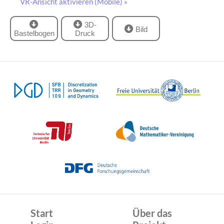
VR-Ansicht aktivieren (Mobile) »
3D-
Bild
Bastelbogen
Druck
Start
Über das