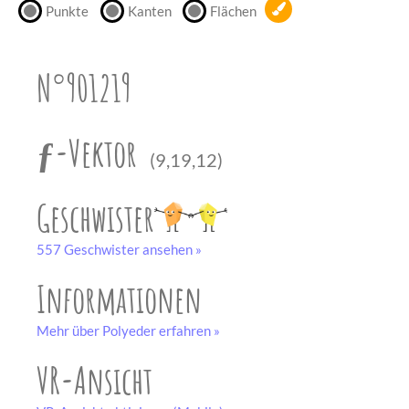
Punkte
Kanten
Flächen
unserem
Partner
drucken.
N°901219
Bastelbogen
schwarz-weiß
ƒ-Vektor
(9,19,12)
Geschwister
557 Geschwister ansehen »
Informationen
Mehr über Polyeder erfahren »
VR-Ansicht