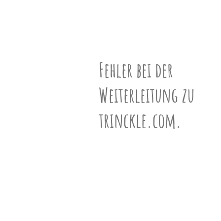
unserem
Partner
N°901167
drucken.
Bastelbogen
schwarz-weiß
ƒ-Vektor
(9,19,12)
Fehler bei der
Geschwister
Weiterleitung zu
557 Geschwister ansehen »
trinckle.com.
Informationen
Mehr über Polyeder erfahren »
VR-Ansicht
VR-Ansicht aktivieren (Mobile) »
3D-