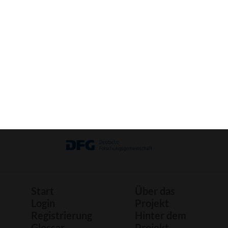
Bild
Bastelbogen
Druck
Start
Über das
Login
Projekt
Registrierung
Hinter dem
Glossar
Projekt