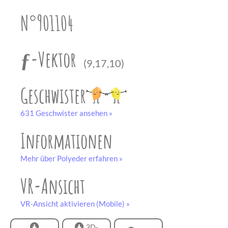
unserem
Partner
N°901104
drucken.
Bastelbogen
schwarz-weiß
ƒ-Vektor
(9,17,10)
Geschwister
631 Geschwister ansehen »
Informationen
Mehr über Polyeder erfahren »
VR-Ansicht
VR-Ansicht aktivieren (Mobile) »
3D-