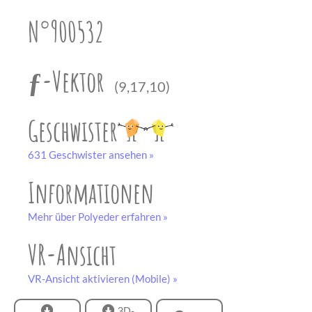
unserem
Partner
N°900532
drucken.
Bastelbogen
schwarz-weiß
ƒ-Vektor
(9,17,10)
Geschwister
631 Geschwister ansehen »
Informationen
Mehr über Polyeder erfahren »
VR-Ansicht
VR-Ansicht aktivieren (Mobile) »
3D-