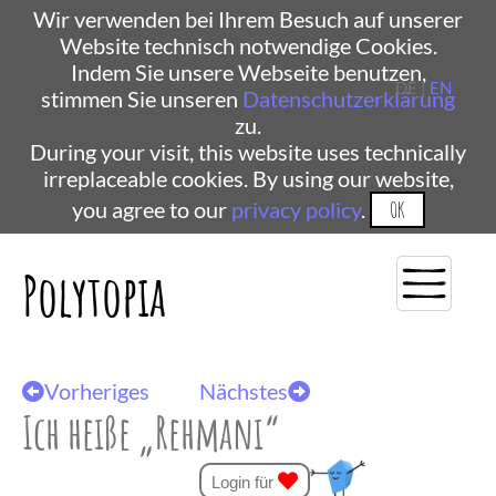
Wir verwenden bei Ihrem Besuch auf unserer
Website technisch notwendige Cookies.
Indem Sie unsere Webseite benutzen,
DE |
EN
stimmen Sie unseren
Datenschutzerklärung
zu.
During your visit, this website uses technically
irreplaceable cookies. By using our website,
you agree to our
privacy policy
.
OK
Polytopia
Vorheriges
Nächstes
Ich heiße „Rehmani“
Login für