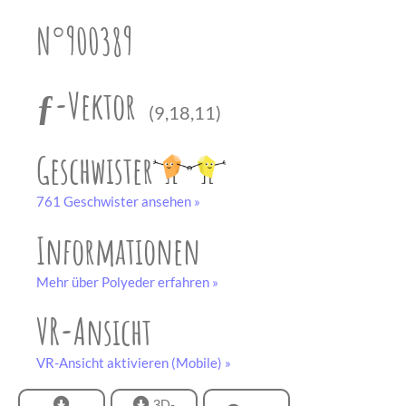
unserem
Partner
N°900389
drucken.
Bastelbogen
schwarz-weiß
ƒ-Vektor
(9,18,11)
Geschwister
761 Geschwister ansehen »
Informationen
Mehr über Polyeder erfahren »
VR-Ansicht
VR-Ansicht aktivieren (Mobile) »
3D-