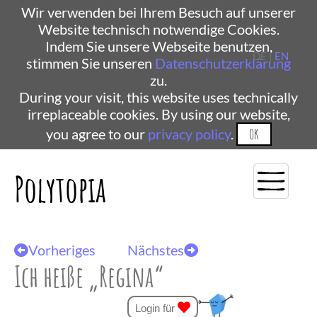
Wir verwenden bei Ihrem Besuch auf unserer
Website technisch notwendige Cookies.
Indem Sie unsere Webseite benutzen,
DE |
EN
stimmen Sie unseren
Datenschutzerklärung
zu.
During your visit, this website uses technically
irreplaceable cookies. By using our website,
you agree to our
privacy policy
.
OK
Polytopia
Vorheriges
Nächstes
Ich heiße „Regina“
Login für