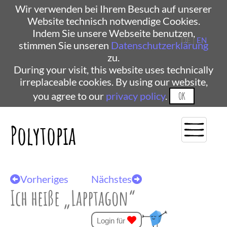
Wir verwenden bei Ihrem Besuch auf unserer
Website technisch notwendige Cookies.
Indem Sie unsere Webseite benutzen,
DE |
EN
stimmen Sie unseren
Datenschutzerklärung
zu.
During your visit, this website uses technically
irreplaceable cookies. By using our website,
you agree to our
privacy policy
.
OK
Polytopia
Vorheriges
Nächstes
Ich heiße „Lapptagon“
Login für