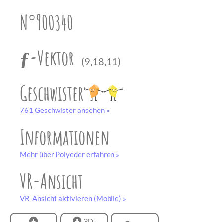
unserem
Partner
N°900340
drucken.
Bastelbogen
schwarz-weiß
ƒ-Vektor
(9,18,11)
Geschwister
761 Geschwister ansehen »
Informationen
Mehr über Polyeder erfahren »
VR-Ansicht
VR-Ansicht aktivieren (Mobile) »
3D-