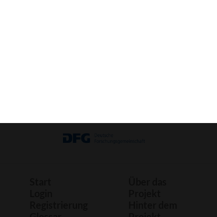
Bild
Bastelbogen
Druck
Start
Über das
Login
Projekt
Registrierung
Hinter dem
Glossar
Projekt