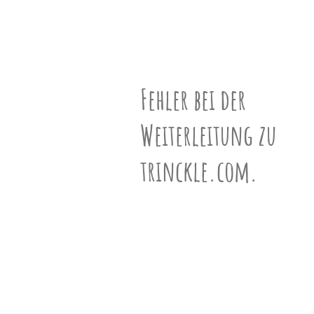
unserem
Partner
N°900301
drucken.
Bastelbogen
schwarz-weiß
ƒ-Vektor
(9,16,9)
Fehler bei der
Geschwister
Weiterleitung zu
294 Geschwister ansehen »
trinckle.com.
Informationen
Mehr über Polyeder erfahren »
VR-Ansicht
VR-Ansicht aktivieren (Mobile) »
3D-