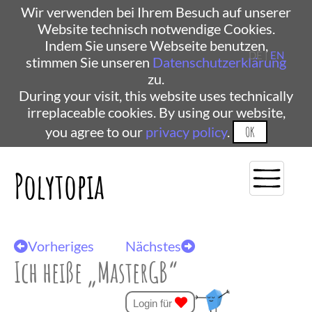
Wir verwenden bei Ihrem Besuch auf unserer
Website technisch notwendige Cookies.
Indem Sie unsere Webseite benutzen,
DE |
EN
stimmen Sie unseren
Datenschutzerklärung
zu.
During your visit, this website uses technically
irreplaceable cookies. By using our website,
you agree to our
privacy policy
.
OK
Polytopia
Vorheriges
Nächstes
Ich heiße „MasterGB“
Login für