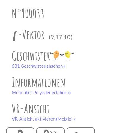
unserem
Partner
N°900033
drucken.
Bastelbogen
schwarz-weiß
ƒ-Vektor
(9,17,10)
Geschwister
631 Geschwister ansehen »
Informationen
Mehr über Polyeder erfahren »
VR-Ansicht
VR-Ansicht aktivieren (Mobile) »
3D-